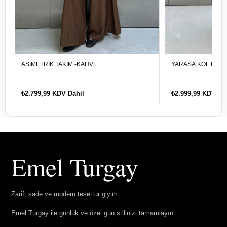
ASİMETRİK TAKIM -KAHVE
YARASA KOL KETE
₺2.799,99 KDV Dahil
₺2.999,99 KDV Da
Emel Turgay
Zarif, sade ve modern tesettür giyim.
Emel Turgay ile günlük ve özel gün stilinizi tamamlayın.