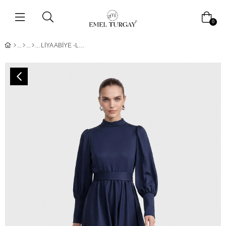
0
LİYA ABİYE -LACİVERT