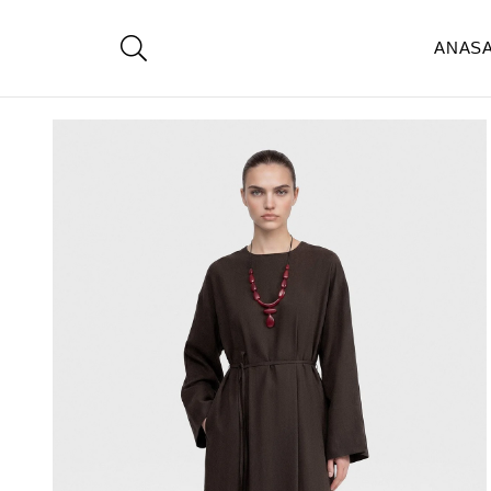
ANAS
Anasayfa
Giyim
Elbise
KETEN ELBİSE -KAHVE
< < Önceki Sa