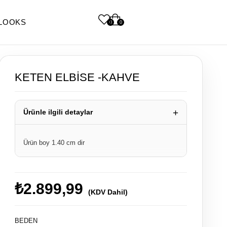
LOOKS
0
0
KETEN ELBİSE -KAHVE
Ürünle ilgili detaylar
Ürün boy 1.40 cm dir
ürün standarttır 36/44 beden aralığına uygundur
%100 ham Keten kumaştır
₺2.899,99
(KDV Dahil)
BEDEN