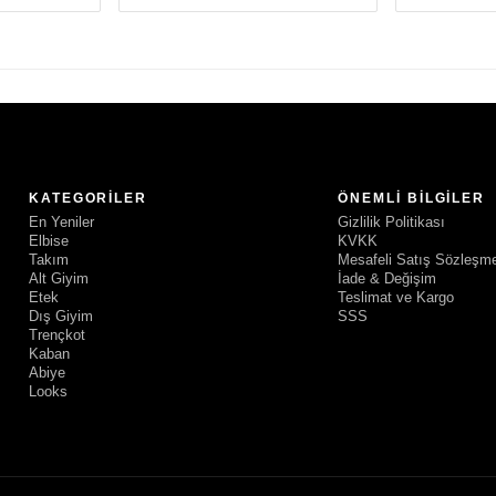
KATEGORILER
ÖNEMLI BILGILER
En Yeniler
Gizlilik Politikası
Elbise
KVKK
Takım
Mesafeli Satış Sözleşm
Alt Giyim
İade & Değişim
Etek
Teslimat ve Kargo
Dış Giyim
SSS
Trençkot
Kaban
Abiye
Looks