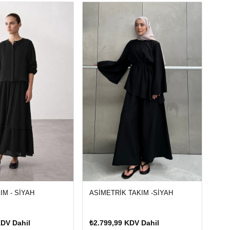
TUL
₺2.
IM - SİYAH
ASİMETRİK TAKIM -SİYAH
KDV Dahil
₺2.799,99 KDV Dahil