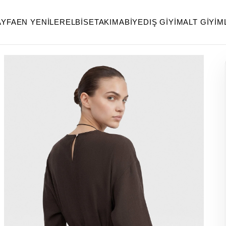
AYFA
EN YENILER
ELBISE
TAKIM
ABIYE
DIŞ GIYIM
ALT GIYIM
yfaya Dön