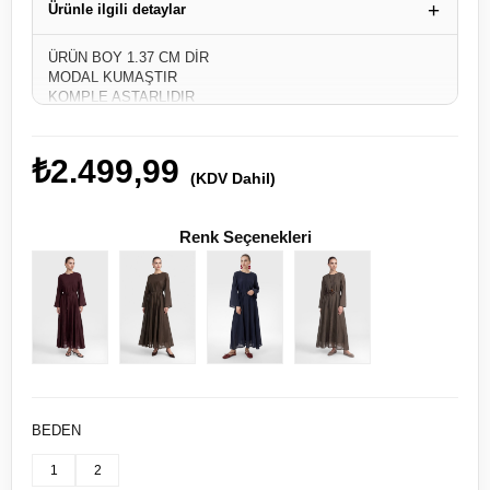
Ürünle ilgili detaylar
ÜRÜN BOY 1.37 CM DİR
MODAL KUMAŞTIR
KOMPLE ASTARLIDIR
1/2 BEDEN ŞEKLİNDEDİR
1 BEDEN 36/38 İÇİNDİR
₺2.499,99
2 BEDEN 40/42 İÇİNDİR
(KDV Dahil)
Renk Seçenekleri
BEDEN
1
2