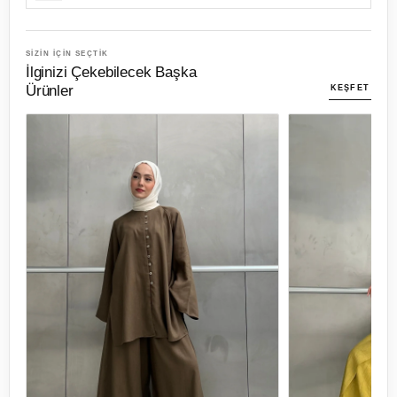
SİZİN İÇİN SEÇTİK
İlginizi Çekebilecek Başka
Ürünler
KEŞFET