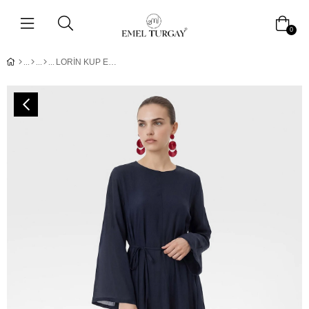
0
LORİN KUP ELBİSE -LACİVERT