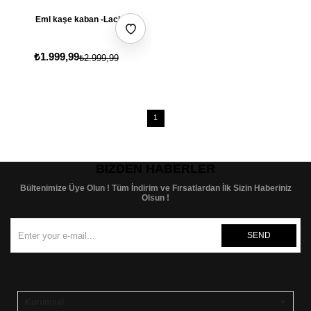
Eml kaşe kaban -Laci
TÜKENDİ
₺1.999,99
₺2.999,99
1
BIZDEN HABERLER
Bültenimize Üye Olun ! Tüm İndirim ve Fırsatlardan İlk Sizin Haberiniz
Olsun !
SEND
Kurumsal