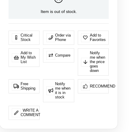
Item is out of stock.
Critical
Order via
Add to
Stock
Phone
Favorites
Add to
Notify
Compare
My Wish
me when
List
the price
goes
down
Free
Notify
RECOMMEND
Shipping
me when
it is in
stock
WRITE A
COMMENT