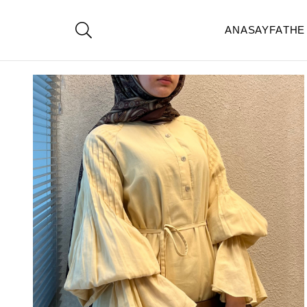
ANASAYFA
THE
Homepage
Nervür vual elbise -sarı
< < Return to Previous Page