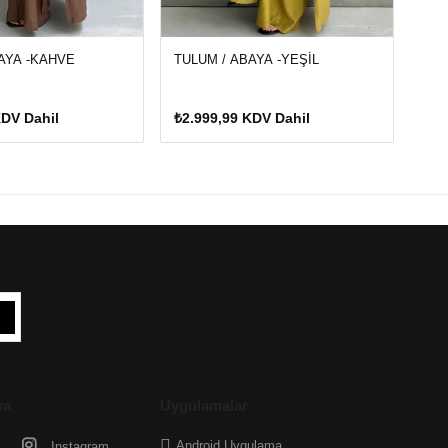
AYA -KAHVE
TULUM / ABAYA -YEŞİL
KDV Dahil
₺2.999,99 KDV Dahil
ya
Uygulamalar
Android Uygulama
Instagram