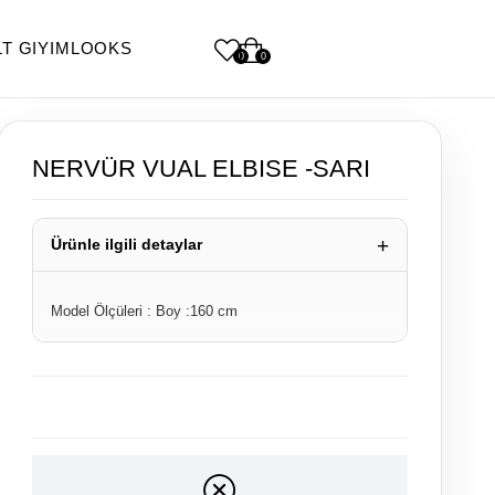
LT GIYIM
LOOKS
0
0
NERVÜR VUAL ELBISE -SARI
Ürünle ilgili detaylar
Model Ölçüleri : Boy :160 cm
Ürün Boyu : 135 cm
Numune Bedeni : 1
Yıkama: Ilık (40C veya 105F) Yıkama yapılabilir,