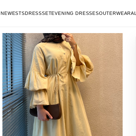
 NEWESTS
DRESS
SET
EVENING DRESSES
OUTERWEAR
A