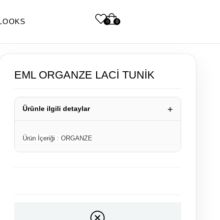
LOOKS
0
0
EML ORGANZE LACİ TUNİK
Ürünle ilgili detaylar
Ürün
İçeriği : ORGANZE
Konsept çekimlerinde renkler ışık farklılığından dolayı
bazı ürünlerde değişiklik gösterebilir.
Model Ölçüleri : Boy :170cm
Ürün Boyu : 70cm
Numune Bedeni :
36/1/S