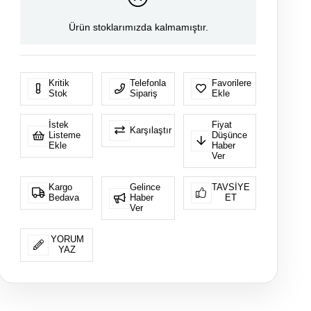
Ürün stoklarımızda kalmamıştır.
Yıkama: Ilık (40C veya 105F) Yıkama yapılabilir,
Kurutma Makinesinde , Normal Kurutma yapılabilir,
Kritik
Telefonla
Favorilere
Düşük Isıda Buhar Veya Kurutarak Ütüleme
Stok
Sipariş
Ekle
yapılabilir,
İstek
Fiyat
Kuru Temizlemeye verilebi
Karşılaştır
Listeme
Düşünce
Ekle
Haber
Ver
Kargo
Gelince
TAVSIYE
Bedava
Haber
ET
Ver
YORUM
YAZ