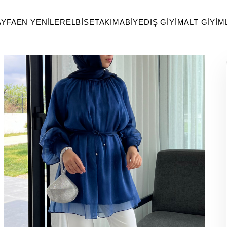
AYFA
EN YENILER
ELBISE
TAKIM
ABIYE
DIŞ GIYIM
ALT GIYIM
İK
< < Önceki Sayfaya Dön