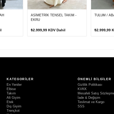
YAH
ASİMETRİK TENSEL TAKIM -
TULUM / A
EKRU
l
₺2.999,99 KDV Dahil
₺2.999,99 
KATEGORILER
ÖNEMLI BILGILER
En Yeniler
Gizlilik Politikası
Elbise
KVKK
Takım
Mesafeli Satış Sözleşm
Alt Giyim
İade & Değişim
Etek
Teslimat ve Kargo
Dış Giyim
SSS
Trençkot