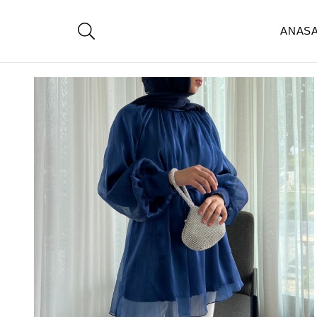
ANAS
Anasayfa
Giyim
Üst Giyim
Tunik
EML ORGANZE LACİ TUN